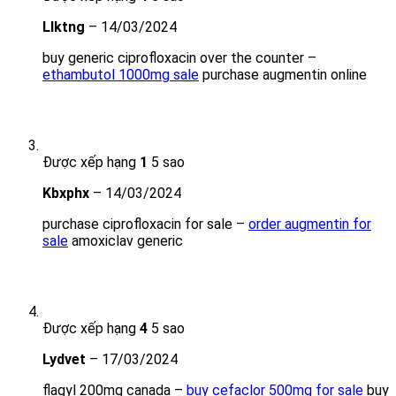
Llktng
–
14/03/2024
buy generic ciprofloxacin over the counter –
ethambutol 1000mg sale
purchase augmentin online
Được xếp hạng
1
5 sao
Kbxphx
–
14/03/2024
purchase ciprofloxacin for sale –
order augmentin for
sale
amoxiclav generic
Được xếp hạng
4
5 sao
Lydvet
–
17/03/2024
flagyl 200mg canada –
buy cefaclor 500mg for sale
buy