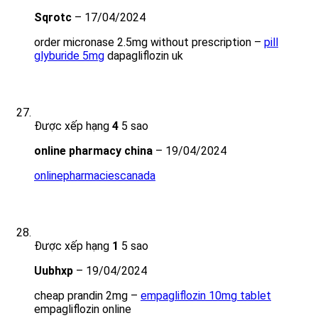
Sqrotc
–
17/04/2024
order micronase 2.5mg without prescription –
pill
glyburide 5mg
dapagliflozin uk
Được xếp hạng
4
5 sao
online pharmacy china
–
19/04/2024
onlinepharmaciescanada
Được xếp hạng
1
5 sao
Uubhxp
–
19/04/2024
cheap prandin 2mg –
empagliflozin 10mg tablet
empagliflozin online