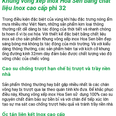
Khung võng xếp inox Hoa Sen bằng chất
liệu Inox cao cấp
phi 32
Trong điều kiện đặc biệt của vùng khí hậu đặc trưng nóng ẩm
mưa nhiều như Việt Nam, những sản phẩm kim loại thông
thường rất dễ dàng bị tác động của thời tiết và nhanh chóng
bị hoen ố vì bị oxi hóa. Với thiết kế đặc biệt bằng chất liệu
inox sẽ cho sản phẩm Khung võng xếp inox Hoa Sen bền đẹp
sáng bóng mà không bị tác động của môi trường. Và với kiểu
dáng thông thường, các sản phẩm hiện tại với kích cỡ khung
ống đường kính 32mm dày đảm bảo được chất lượng vào độ
vững chắc của chiếc võng.
Cao su chống trượt hạn chế bị trượt và trầy nền
nhà
Sản phẩm thông thường hay bắt gặp nhiều nhất là các chân
võng hay bị trượt qua lại theo quán tính khi đưa. Để khắc phục
điều này, Khung võng xếp inox Hoa Sen sử dụng 100% cao su
nguyên chất đảm bảo sự bền bỉ và với chân đế tiếp xúc lớn
tạo sự ma sát cao chống trượt hiệu quả và tránh trầy nền nhà.
Ốc tán liên kết Inox cao cấp