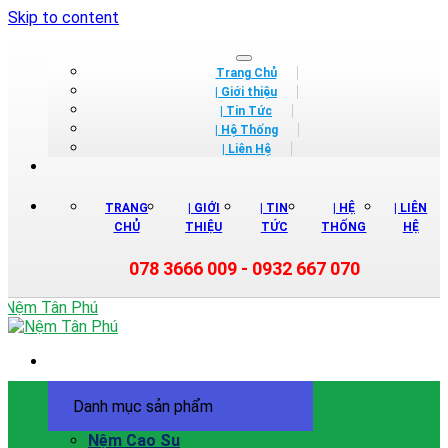
Skip to content
Trang Chủ
| Giới thiệu
| Tin Tức
| Hệ Thống
| Liên Hệ
TRANG
| GIỚI
| TIN
| HỆ
| LIÊN
CHỦ
THIỆU
TỨC
THỐNG
HỆ
078 3666 009 - 0932 667 070
Danh mục sản phẩm
Nệm Cao Su