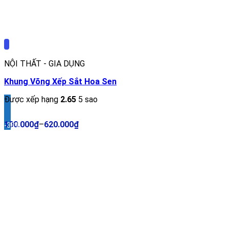
NỘI THẤT - GIA DỤNG
Khung Võng Xếp Sắt Hoa Sen
Được xếp hạng
2.65
5 sao
100.000
₫
–
620.000
₫
-33%