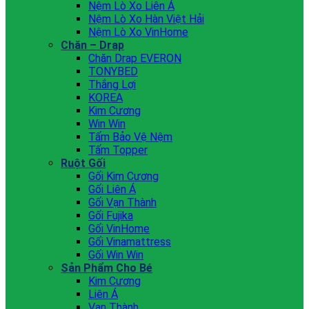
Nệm Lò Xo Liên Á
Nệm Lò Xo Hàn Việt Hải
Nệm Lò Xo VinHome
Chăn – Drap
Chăn Drap EVERON
TONYBED
Thắng Lợi
KOREA
Kim Cương
Win Win
Tấm Bảo Vệ Nệm
Tấm Topper
Ruột Gối
Gối Kim Cương
Gối Liên Á
Gối Vạn Thành
Gối Fujika
Gối VinHome
Gối Vinamattress
Gối Win Win
Sản Phẩm Cho Bé
Kim Cương
Liên Á
Vạn Thành