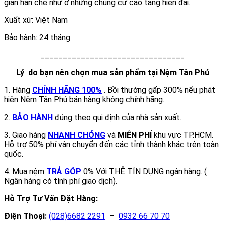
gian hạn chế như ở những chung cư cao tầng hiện đại.
Xuất xứ: Việt Nam
Bảo hành: 24 tháng
________________________________
Lý do bạn nên chọn mua sản phẩm tại Nệm Tân Phú
1. Hàng
CHÍNH HÃNG 100%
. Bồi thường gấp 300% nếu phát
hiện Nệm Tân Phú bán hàng không chính hãng.
2.
B
ẢO HÀNH
đúng theo qui định của nhà sản xuất.
3. Giao hàng
NHANH CHÓNG
và
MIỄN PHÍ
khu vực TP.HCM.
Hỗ trợ 50% phí vận chuyển đến các tỉnh thành khác trên toàn
quốc.
4. Mua nệm
TRẢ GÓP
0% Với THẺ TÍN DỤNG ngân hàng. (
Ngân hàng có tính phí giao dịch).
Hỗ Trợ Tư Vấn Đặt Hàng:
Điện Thoại:
(028)6682 2291
–
0932 66 70 70