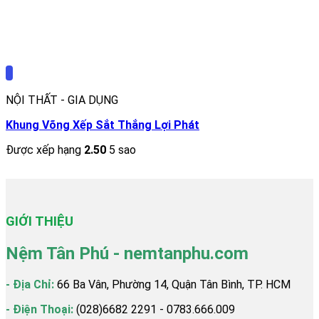
NỘI THẤT - GIA DỤNG
Khung Võng Xếp Sắt Thắng Lợi Phát
Được xếp hạng
2.50
5 sao
70.000
₫
–
520.000
₫
GIỚI THIỆU
Nệm Tân Phú - nemtanphu.com
- Địa Chỉ:
66 Ba Vân, Phường 14, Quận Tân Bình, TP. HCM
- Điện Thoại:
(028)6682 2291 - 0783.666.009