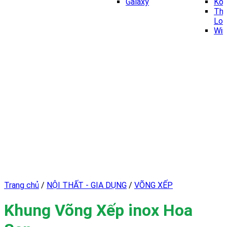
Galaxy
Kor
Thi
Lo
Win
Trang chủ
/
NỘI THẤT - GIA DỤNG
/
VÕNG XẾP
Khung Võng Xếp inox Hoa