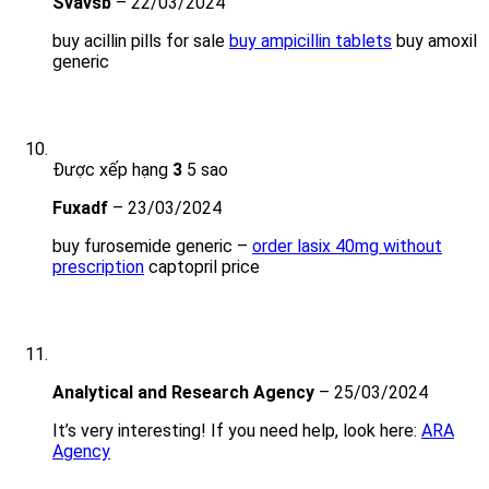
Svavsb
–
22/03/2024
buy acillin pills for sale
buy ampicillin tablets
buy amoxil
generic
Được xếp hạng
3
5 sao
Fuxadf
–
23/03/2024
buy furosemide generic –
order lasix 40mg without
prescription
captopril price
Analytical and Research Agency
–
25/03/2024
It’s very interesting! If you need help, look here:
ARA
Agency