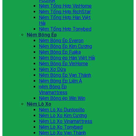
FUJIKA
Nệm Tổng Hợp VinHome
Nệm Tổng Hợp RichStar
Nệm Tổng Hợp Hàn Việt
Hải
Nệm Tổng Hợp Tonybed
Nệm Bông Ép
Nệm Bông Ép Everon
Nệm Bông Ép Kim Cương
Nệm Bông Ép Fujika
Nệm Bông ép Hàn Việt Hải
Nệm Bông Ép VinHome
Nệm Xơ Dừa
Nệm Bông Ép Vạn Thành
Nệm Bông Ép Liên Á
nệm Bông Ép
Vinamattress
Nệm Bông ép Win Win
Nệm Lò Xo
Nệm Lò Xo Dunlopillo
Nệm Lò Xo Kim Cương
Nệm Lò Xo Vinamattress
Nệm Lò Xo Tonybed
Nệm Lò Xo Vạn Thành