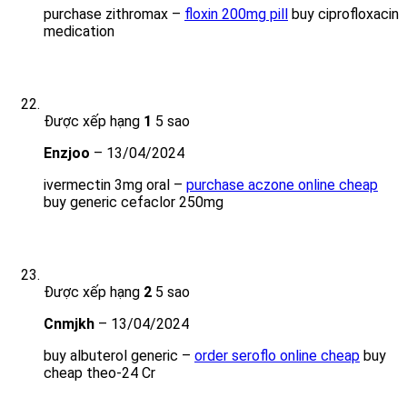
purchase zithromax –
floxin 200mg pill
buy ciprofloxacin
medication
Được xếp hạng
1
5 sao
Enzjoo
–
13/04/2024
ivermectin 3mg oral –
purchase aczone online cheap
buy generic cefaclor 250mg
Được xếp hạng
2
5 sao
Cnmjkh
–
13/04/2024
buy albuterol generic –
order seroflo online cheap
buy
cheap theo-24 Cr