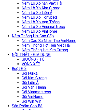
Nệm Lò Xo hàn Việt Hải
Nệm Lò Xo Kim Cương
Nệm Lò Xo Liên Á
Nệm Lò Xo Tonybed
Nệm Lò Xo Vạn Thành
Nệm Lò Xo Vinamattress
Nệm Lò Xo VinHome
Nệm Thông Hơi Cao Cấp
Nệm Cao Su Nhân Tạo VinHome
Nệm Thông Hơi Hàn Việt Hải
Nệm Thông Hơi Kim Cương
NỘI THẤT - GIA DỤNG
GIƯỜNG - TỦ
VÕNG XẾP
Ruột Gối
Gối Fujika
Gối Kim Cương
Gối Liên Á
Gối Vạn Thành
Gối Vinamattress
Gối VinHome
Gối Win Win
Sản Phẩm Cho Bé