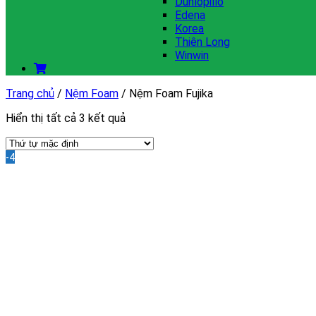
Dunlopillo
Edena
Korea
Thiên Long
Winwin
Trang chủ
/
Nệm Foam
/
Nệm Foam Fujika
Hiển thị tất cả 3 kết quả
-40%