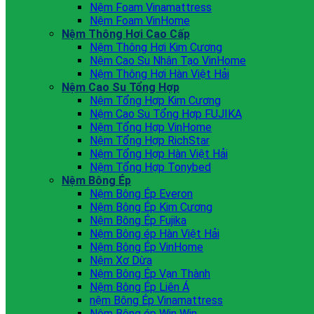
Nệm Foam Vinamattress
Nệm Foam VinHome
Nệm Thông Hơi Cao Cấp
Nệm Thông Hơi Kim Cương
Nệm Cao Su Nhân Tạo VinHome
Nệm Thông Hơi Hàn Việt Hải
Nệm Cao Su Tổng Hợp
Nệm Tổng Hợp Kim Cương
Nệm Cao Su Tổng Hợp FUJIKA
Nệm Tổng Hợp VinHome
Nệm Tổng Hợp RichStar
Nệm Tổng Hợp Hàn Việt Hải
Nệm Tổng Hợp Tonybed
Nệm Bông Ép
Nệm Bông Ép Everon
Nệm Bông Ép Kim Cương
Nệm Bông Ép Fujika
Nệm Bông ép Hàn Việt Hải
Nệm Bông Ép VinHome
Nệm Xơ Dừa
Nệm Bông Ép Vạn Thành
Nệm Bông Ép Liên Á
nệm Bông Ép Vinamattress
Nệm Bông ép Win Win