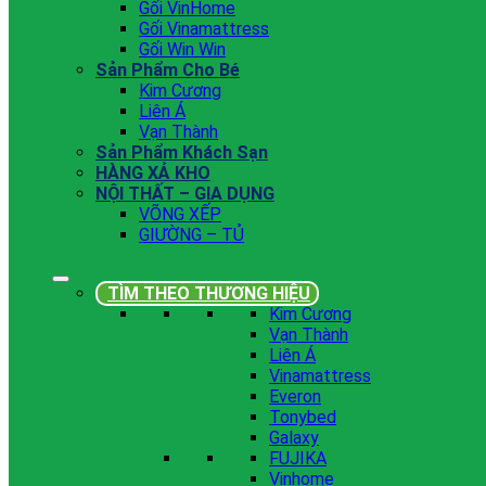
Gối VinHome
Gối Vinamattress
Gối Win Win
Sản Phẩm Cho Bé
Kim Cương
Liên Á
Vạn Thành
Sản Phẩm Khách Sạn
HÀNG XẢ KHO
NỘI THẤT – GIA DỤNG
VÕNG XẾP
GIƯỜNG – TỦ
TÌM THEO THƯƠNG HIỆU
Kim Cương
Vạn Thành
Liên Á
Vinamattress
Everon
Tonybed
Galaxy
FUJIKA
Vinhome