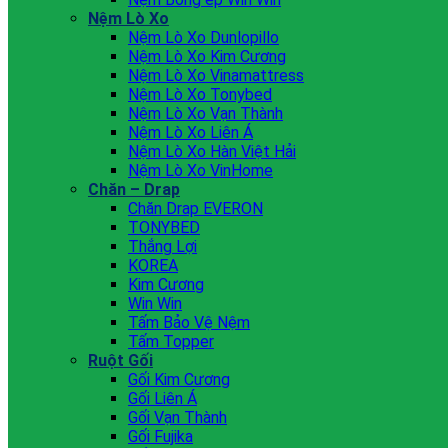
Nệm Lò Xo
Nệm Lò Xo Dunlopillo
Nệm Lò Xo Kim Cương
Nệm Lò Xo Vinamattress
Nệm Lò Xo Tonybed
Nệm Lò Xo Vạn Thành
Nệm Lò Xo Liên Á
Nệm Lò Xo Hàn Việt Hải
Nệm Lò Xo VinHome
Chăn – Drap
Chăn Drap EVERON
TONYBED
Thắng Lợi
KOREA
Kim Cương
Win Win
Tấm Bảo Vệ Nệm
Tấm Topper
Ruột Gối
Gối Kim Cương
Gối Liên Á
Gối Vạn Thành
Gối Fujika