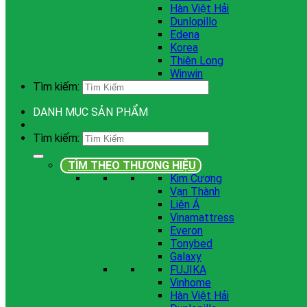
Hàn Việt Hải
Dunlopillo
Edena
Korea
Thiên Long
Winwin
Tìm kiếm:
DANH MỤC SẢN PHẨM
Tìm kiếm:
TÌM THEO THƯƠNG HIỆU
Kim Cương
Vạn Thành
Liên Á
Vinamattress
Everon
Tonybed
Galaxy
FUJIKA
Vinhome
Hàn Việt Hải