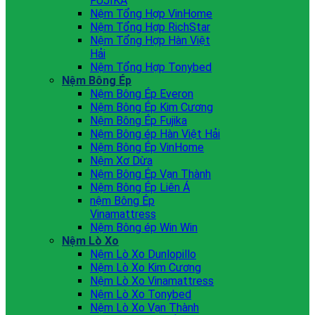
FUJIKA
Nệm Tổng Hợp VinHome
Nệm Tổng Hợp RichStar
Nệm Tổng Hợp Hàn Việt
Hải
Nệm Tổng Hợp Tonybed
Nệm Bông Ép
Nệm Bông Ép Everon
Nệm Bông Ép Kim Cương
Nệm Bông Ép Fujika
Nệm Bông ép Hàn Việt Hải
Nệm Bông Ép VinHome
Nệm Xơ Dừa
Nệm Bông Ép Vạn Thành
Nệm Bông Ép Liên Á
nệm Bông Ép
Vinamattress
Nệm Bông ép Win Win
Nệm Lò Xo
Nệm Lò Xo Dunlopillo
Nệm Lò Xo Kim Cương
Nệm Lò Xo Vinamattress
Nệm Lò Xo Tonybed
Nệm Lò Xo Vạn Thành