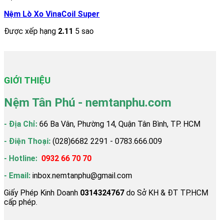
Nệm Lò Xo VinaCoil Super
Được xếp hạng
2.11
5 sao
2.908.000
₫
–
3.660.000
₫
GIỚI THIỆU
Nệm Tân Phú - nemtanphu.com
- Địa Chỉ:
66 Ba Vân, Phường 14, Quận Tân Bình, TP. HCM
- Điện Thoại:
(028)6682 2291 - 0783.666.009
- Hotline:
0932 66 70 70
- Email:
inbox.nemtanphu@gmail.com
Giấy Phép Kinh Doanh
0314324767
do Sở KH & ĐT TP.HCM
cấp phép.