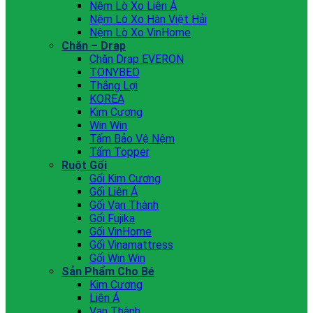
Nệm Lò Xo Liên Á
Nệm Lò Xo Hàn Việt Hải
Nệm Lò Xo VinHome
Chăn – Drap
Chăn Drap EVERON
TONYBED
Thắng Lợi
KOREA
Kim Cương
Win Win
Tấm Bảo Vệ Nệm
Tấm Topper
Ruột Gối
Gối Kim Cương
Gối Liên Á
Gối Vạn Thành
Gối Fujika
Gối VinHome
Gối Vinamattress
Gối Win Win
Sản Phẩm Cho Bé
Kim Cương
Liên Á
Vạn Thành