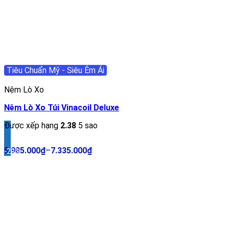
Tiêu Chuẩn Mỹ - Siêu Êm Ái
Nệm Lò Xo
Nệm Lò Xo Túi Vinacoil Deluxe
Được xếp hạng
2.38
5 sao
5.985.000
₫
–
7.335.000
₫
-20%