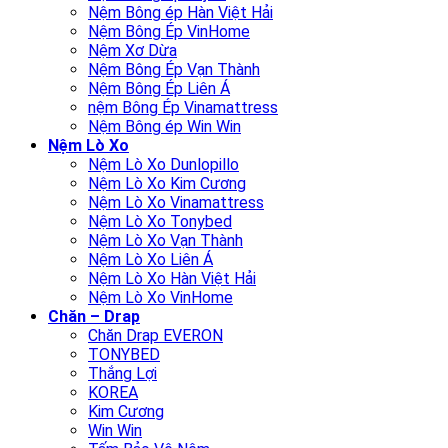
Nệm Bông ép Hàn Việt Hải
Nệm Bông Ép VinHome
Nệm Xơ Dừa
Nệm Bông Ép Vạn Thành
Nệm Bông Ép Liên Á
nệm Bông Ép Vinamattress
Nệm Bông ép Win Win
Nệm Lò Xo
Nệm Lò Xo Dunlopillo
Nệm Lò Xo Kim Cương
Nệm Lò Xo Vinamattress
Nệm Lò Xo Tonybed
Nệm Lò Xo Vạn Thành
Nệm Lò Xo Liên Á
Nệm Lò Xo Hàn Việt Hải
Nệm Lò Xo VinHome
Chăn – Drap
Chăn Drap EVERON
TONYBED
Thắng Lợi
KOREA
Kim Cương
Win Win