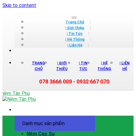
Skip to content
Trang Chủ
| Giới thiệu
| Tin Tức
| Hệ Thống
| Liên Hệ
TRANG
| GIỚI
| TIN
| HỆ
| LIÊN
CHỦ
THIỆU
TỨC
THỐNG
HỆ
078 3666 009 - 0932 667 070
Danh mục sản phẩm
Nệm Cao Su