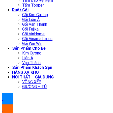
Tấm Bảo Vệ Nệm
Tấm Topper
Ruột Gối
Gối Kim Cương
Gối Liên Á
Gối Vạn Thành
Gối Fujika
Gối VinHome
Gối Vinamattress
Gối Win Win
Sản Phẩm Cho Bé
Kim Cương
Liên Á
Vạn Thành
Sản Phẩm Khách Sạn
HÀNG XẢ KHO
NỘI THẤT – GIA DỤNG
VÕNG XẾP
GIƯỜNG – TỦ
.
.