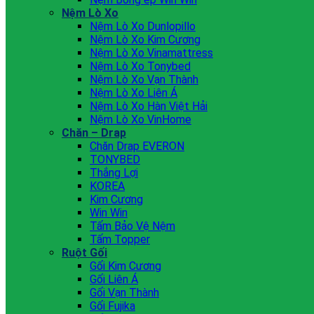
Nệm Lò Xo
Nệm Lò Xo Dunlopillo
Nệm Lò Xo Kim Cương
Nệm Lò Xo Vinamattress
Nệm Lò Xo Tonybed
Nệm Lò Xo Vạn Thành
Nệm Lò Xo Liên Á
Nệm Lò Xo Hàn Việt Hải
Nệm Lò Xo VinHome
Chăn – Drap
Chăn Drap EVERON
TONYBED
Thắng Lợi
KOREA
Kim Cương
Win Win
Tấm Bảo Vệ Nệm
Tấm Topper
Ruột Gối
Gối Kim Cương
Gối Liên Á
Gối Vạn Thành
Gối Fujika