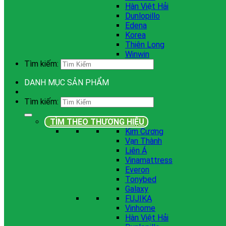
Hàn Việt Hải
Dunlopillo
Edena
Korea
Thiên Long
Winwin
Tìm kiếm:
DANH MỤC SẢN PHẨM
Tìm kiếm:
TÌM THEO THƯƠNG HIỆU
Kim Cương
Vạn Thành
Liên Á
Vinamattress
Everon
Tonybed
Galaxy
FUJIKA
Vinhome
Hàn Việt Hải