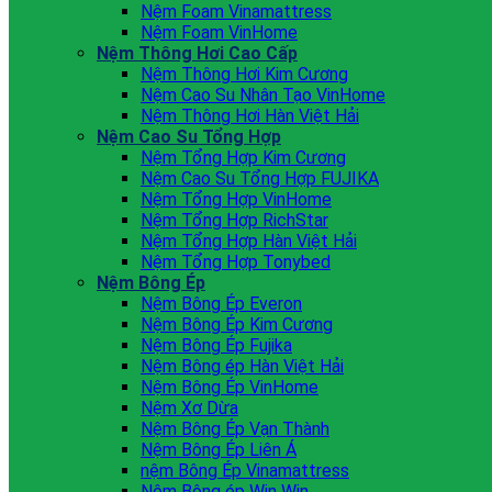
Nệm Foam Vinamattress
Nệm Foam VinHome
Nệm Thông Hơi Cao Cấp
Nệm Thông Hơi Kim Cương
Nệm Cao Su Nhân Tạo VinHome
Nệm Thông Hơi Hàn Việt Hải
Nệm Cao Su Tổng Hợp
Nệm Tổng Hợp Kim Cương
Nệm Cao Su Tổng Hợp FUJIKA
Nệm Tổng Hợp VinHome
Nệm Tổng Hợp RichStar
Nệm Tổng Hợp Hàn Việt Hải
Nệm Tổng Hợp Tonybed
Nệm Bông Ép
Nệm Bông Ép Everon
Nệm Bông Ép Kim Cương
Nệm Bông Ép Fujika
Nệm Bông ép Hàn Việt Hải
Nệm Bông Ép VinHome
Nệm Xơ Dừa
Nệm Bông Ép Vạn Thành
Nệm Bông Ép Liên Á
nệm Bông Ép Vinamattress
Nệm Bông ép Win Win