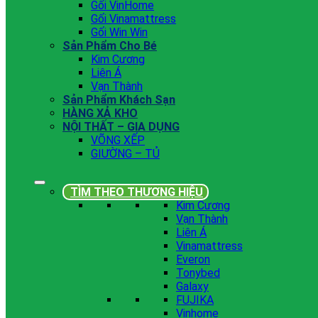
Gối VinHome
Gối Vinamattress
Gối Win Win
Sản Phẩm Cho Bé
Kim Cương
Liên Á
Vạn Thành
Sản Phẩm Khách Sạn
HÀNG XẢ KHO
NỘI THẤT – GIA DỤNG
VÕNG XẾP
GIƯỜNG – TỦ
TÌM THEO THƯƠNG HIỆU
Kim Cương
Vạn Thành
Liên Á
Vinamattress
Everon
Tonybed
Galaxy
FUJIKA
Vinhome