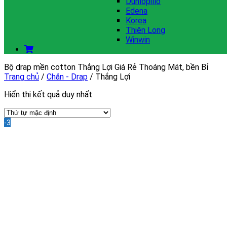
Dunlopillo
Edena
Korea
Thiên Long
Winwin
Bộ drap mền cotton Thắng Lợi Giá Rẻ Thoáng Mát, bền Bỉ
Trang chủ
/
Chăn - Drap
/
Thắng Lợi
Hiển thị kết quả duy nhất
-30%