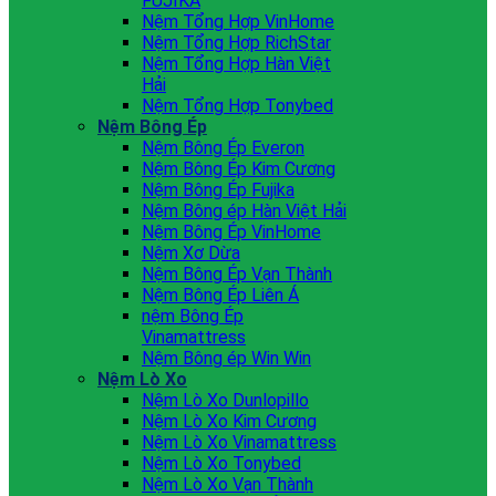
FUJIKA
Nệm Tổng Hợp VinHome
Nệm Tổng Hợp RichStar
Nệm Tổng Hợp Hàn Việt
Hải
Nệm Tổng Hợp Tonybed
Nệm Bông Ép
Nệm Bông Ép Everon
Nệm Bông Ép Kim Cương
Nệm Bông Ép Fujika
Nệm Bông ép Hàn Việt Hải
Nệm Bông Ép VinHome
Nệm Xơ Dừa
Nệm Bông Ép Vạn Thành
Nệm Bông Ép Liên Á
nệm Bông Ép
Vinamattress
Nệm Bông ép Win Win
Nệm Lò Xo
Nệm Lò Xo Dunlopillo
Nệm Lò Xo Kim Cương
Nệm Lò Xo Vinamattress
Nệm Lò Xo Tonybed
Nệm Lò Xo Vạn Thành