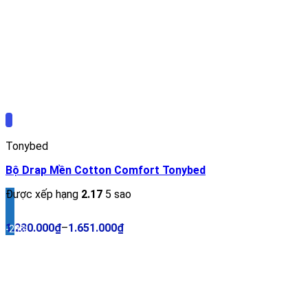
Tonybed
Bộ Drap Mền Cotton Comfort Tonybed
Được xếp hạng
2.17
5 sao
1.280.000
₫
–
1.651.000
₫
-28%