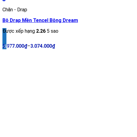
Chăn - Drap
Bộ Drap Mền Tencel Bông Dream
Được xếp hạng
2.26
5 sao
2.977.000
₫
–
3.074.000
₫
-32%