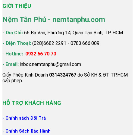
GIỚI THIỆU
Nệm Tân Phú - nemtanphu.com
- Địa Chỉ:
66 Ba Vân, Phường 14, Quận Tân Bình, TP. HCM
- Điện Thoại:
(028)6682 2291 - 0783.666.009
- Hotline:
0932 66 70 70
- Email:
inbox.nemtanphu@gmail.com
Giấy Phép Kinh Doanh
0314324767
do Sở KH & ĐT TP.HCM
cấp phép.
HỖ TRỢ KHÁCH HÀNG
- Chính sách Đổi
Trả
- Chính Sách Bảo Hành