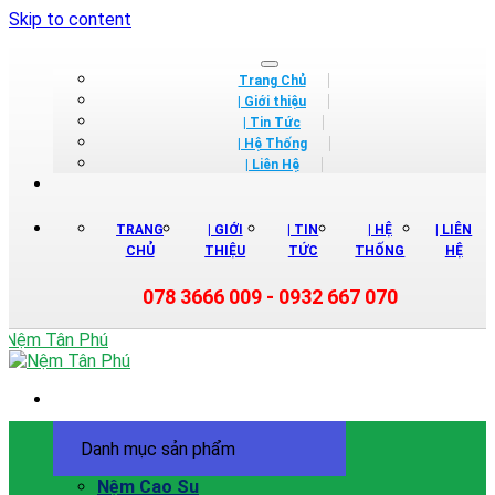
Skip to content
Trang Chủ
| Giới thiệu
| Tin Tức
| Hệ Thống
| Liên Hệ
TRANG
| GIỚI
| TIN
| HỆ
| LIÊN
CHỦ
THIỆU
TỨC
THỐNG
HỆ
078 3666 009 - 0932 667 070
Danh mục sản phẩm
Nệm Cao Su