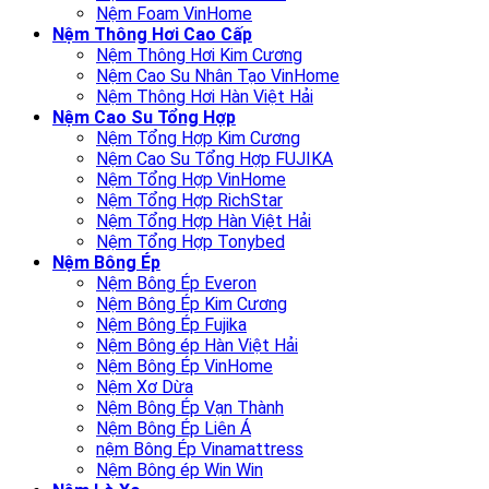
Nệm Foam VinHome
Nệm Thông Hơi Cao Cấp
Nệm Thông Hơi Kim Cương
Nệm Cao Su Nhân Tạo VinHome
Nệm Thông Hơi Hàn Việt Hải
Nệm Cao Su Tổng Hợp
Nệm Tổng Hợp Kim Cương
Nệm Cao Su Tổng Hợp FUJIKA
Nệm Tổng Hợp VinHome
Nệm Tổng Hợp RichStar
Nệm Tổng Hợp Hàn Việt Hải
Nệm Tổng Hợp Tonybed
Nệm Bông Ép
Nệm Bông Ép Everon
Nệm Bông Ép Kim Cương
Nệm Bông Ép Fujika
Nệm Bông ép Hàn Việt Hải
Nệm Bông Ép VinHome
Nệm Xơ Dừa
Nệm Bông Ép Vạn Thành
Nệm Bông Ép Liên Á
nệm Bông Ép Vinamattress
Nệm Bông ép Win Win