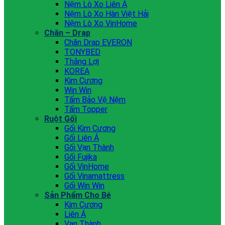
Nệm Lò Xo Liên Á
Nệm Lò Xo Hàn Việt Hải
Nệm Lò Xo VinHome
Chăn – Drap
Chăn Drap EVERON
TONYBED
Thắng Lợi
KOREA
Kim Cương
Win Win
Tấm Bảo Vệ Nệm
Tấm Topper
Ruột Gối
Gối Kim Cương
Gối Liên Á
Gối Vạn Thành
Gối Fujika
Gối VinHome
Gối Vinamattress
Gối Win Win
Sản Phẩm Cho Bé
Kim Cương
Liên Á
Vạn Thành