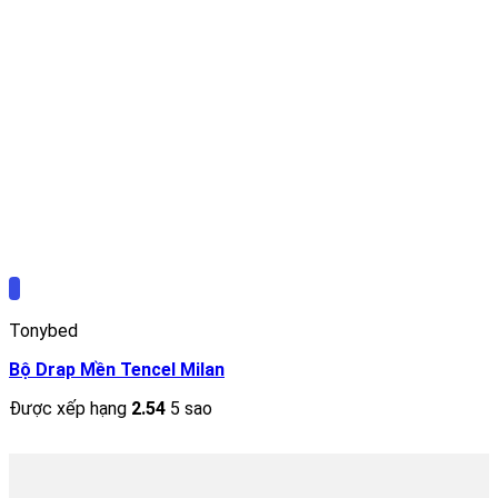
Tonybed
Bộ Drap Mền Tencel Milan
Được xếp hạng
2.54
5 sao
2.352.000
₫
–
2.502.000
₫