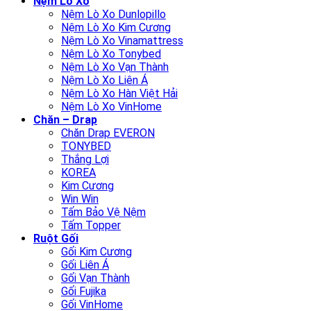
Nệm Lò Xo
Nệm Lò Xo Dunlopillo
Nệm Lò Xo Kim Cương
Nệm Lò Xo Vinamattress
Nệm Lò Xo Tonybed
Nệm Lò Xo Vạn Thành
Nệm Lò Xo Liên Á
Nệm Lò Xo Hàn Việt Hải
Nệm Lò Xo VinHome
Chăn – Drap
Chăn Drap EVERON
TONYBED
Thắng Lợi
KOREA
Kim Cương
Win Win
Tấm Bảo Vệ Nệm
Tấm Topper
Ruột Gối
Gối Kim Cương
Gối Liên Á
Gối Vạn Thành
Gối Fujika
Gối VinHome