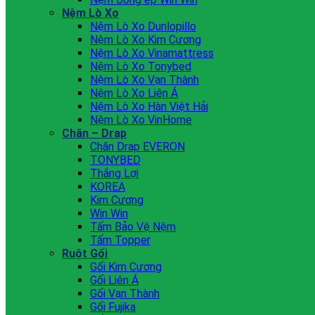
Nệm Lò Xo
Nệm Lò Xo Dunlopillo
Nệm Lò Xo Kim Cương
Nệm Lò Xo Vinamattress
Nệm Lò Xo Tonybed
Nệm Lò Xo Vạn Thành
Nệm Lò Xo Liên Á
Nệm Lò Xo Hàn Việt Hải
Nệm Lò Xo VinHome
Chăn – Drap
Chăn Drap EVERON
TONYBED
Thắng Lợi
KOREA
Kim Cương
Win Win
Tấm Bảo Vệ Nệm
Tấm Topper
Ruột Gối
Gối Kim Cương
Gối Liên Á
Gối Vạn Thành
Gối Fujika