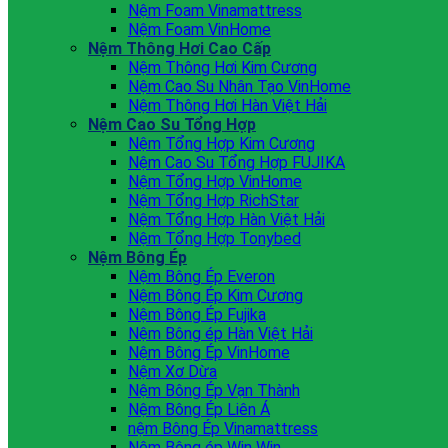
Nệm Foam Vinamattress
Nệm Foam VinHome
Nệm Thông Hơi Cao Cấp
Nệm Thông Hơi Kim Cương
Nệm Cao Su Nhân Tạo VinHome
Nệm Thông Hơi Hàn Việt Hải
Nệm Cao Su Tổng Hợp
Nệm Tổng Hợp Kim Cương
Nệm Cao Su Tổng Hợp FUJIKA
Nệm Tổng Hợp VinHome
Nệm Tổng Hợp RichStar
Nệm Tổng Hợp Hàn Việt Hải
Nệm Tổng Hợp Tonybed
Nệm Bông Ép
Nệm Bông Ép Everon
Nệm Bông Ép Kim Cương
Nệm Bông Ép Fujika
Nệm Bông ép Hàn Việt Hải
Nệm Bông Ép VinHome
Nệm Xơ Dừa
Nệm Bông Ép Vạn Thành
Nệm Bông Ép Liên Á
nệm Bông Ép Vinamattress
Nệm Bông ép Win Win