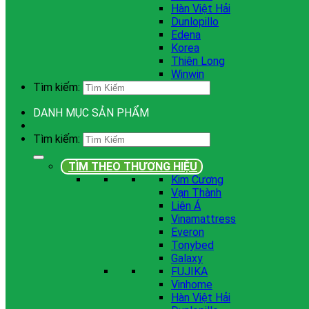
Hàn Việt Hải
Dunlopillo
Edena
Korea
Thiên Long
Winwin
Tìm kiếm:
DANH MỤC SẢN PHẨM
Tìm kiếm:
TÌM THEO THƯƠNG HIỆU
Kim Cương
Vạn Thành
Liên Á
Vinamattress
Everon
Tonybed
Galaxy
FUJIKA
Vinhome
Hàn Việt Hải