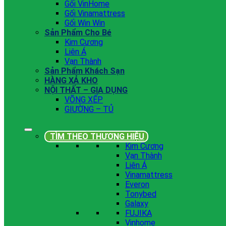
Gối VinHome
Gối Vinamattress
Gối Win Win
Sản Phẩm Cho Bé
Kim Cương
Liên Á
Vạn Thành
Sản Phẩm Khách Sạn
HÀNG XẢ KHO
NỘI THẤT – GIA DỤNG
VÕNG XẾP
GIƯỜNG – TỦ
TÌM THEO THƯƠNG HIỆU
Kim Cương
Vạn Thành
Liên Á
Vinamattress
Everon
Tonybed
Galaxy
FUJIKA
Vinhome