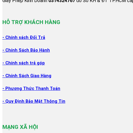
Giấy Phép Kinh Doanh
0314324767
do Sở KH & ĐT TP.HCM cấp
HỖ TRỢ KHÁCH HÀNG
- Chính sách Đổi
Trả
- Chính Sách Bảo Hành
- Chính sách trả góp
- Chính Sách Giao Hàng
- Phương Thức Thanh Toán
- Quy Định Bảo Mật Thông Tin
MẠNG XÃ HỘI