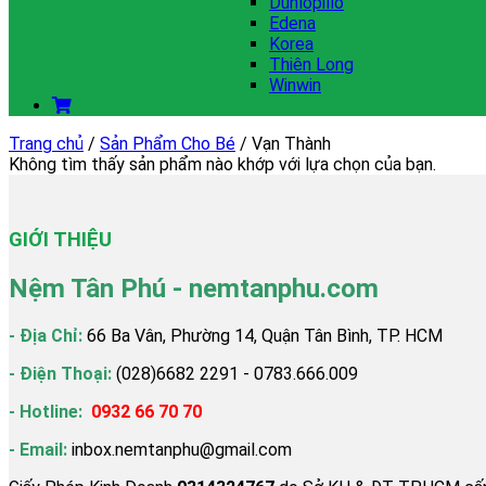
Dunlopillo
Edena
Korea
Thiên Long
Winwin
Trang chủ
/
Sản Phẩm Cho Bé
/
Vạn Thành
Không tìm thấy sản phẩm nào khớp với lựa chọn của bạn.
GIỚI THIỆU
Nệm Tân Phú - nemtanphu.com
- Địa Chỉ:
66 Ba Vân, Phường 14, Quận Tân Bình, TP. HCM
- Điện Thoại:
(028)6682 2291 - 0783.666.009
- Hotline:
0932 66 70 70
- Email:
inbox.nemtanphu@gmail.com