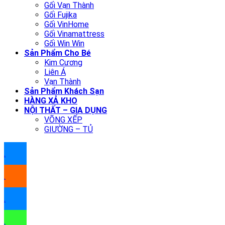
Gối Vạn Thành
Gối Fujika
Gối VinHome
Gối Vinamattress
Gối Win Win
Sản Phẩm Cho Bé
Kim Cương
Liên Á
Vạn Thành
Sản Phẩm Khách Sạn
HÀNG XẢ KHO
NỘI THẤT – GIA DỤNG
VÕNG XẾP
GIƯỜNG – TỦ
.
.
.
.