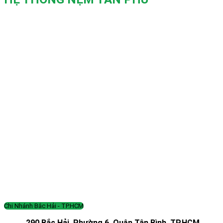
Chi Nhánh Bắc Hải - TP.HCM
290 Bắc Hải, Phường 6, Quận Tân Bình, TP.HCM