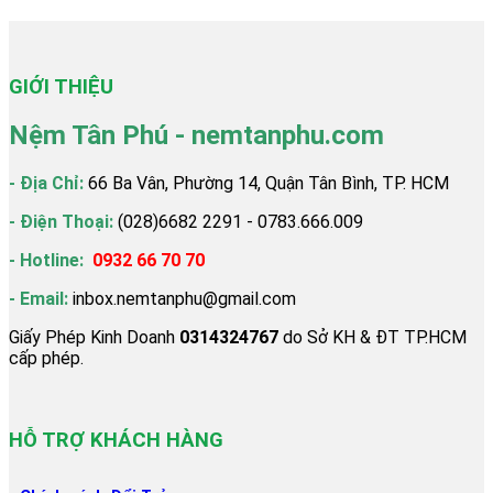
287.000
₫
–
658.000
₫
GIỚI THIỆU
Nệm Tân Phú - nemtanphu.com
- Địa Chỉ:
66 Ba Vân, Phường 14, Quận Tân Bình, TP. HCM
- Điện Thoại:
(028)6682 2291 - 0783.666.009
- Hotline:
0932 66 70 70
- Email:
inbox.nemtanphu@gmail.com
Giấy Phép Kinh Doanh
0314324767
do Sở KH & ĐT TP.HCM
cấp phép.
HỖ TRỢ KHÁCH HÀNG