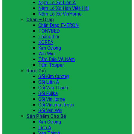
Nệm Lò Xo Liên Á
Nệm Lò Xo Hàn Việt Hải
Nệm Lò Xo VinHome
Chăn – Drap
Chăn Drap EVERON
TONYBED
Thắng Lợi
KOREA
Kim Cương
Win Win
Tấm Bảo Vệ Nệm
Tấm Topper
Ruột Gối
Gối Kim Cương
Gối Liên Á
Gối Vạn Thành
Gối Fujika
Gối VinHome
Gối Vinamattress
Gối Win Win
Sản Phẩm Cho Bé
Kim Cương
Liên Á
Vạn Thành