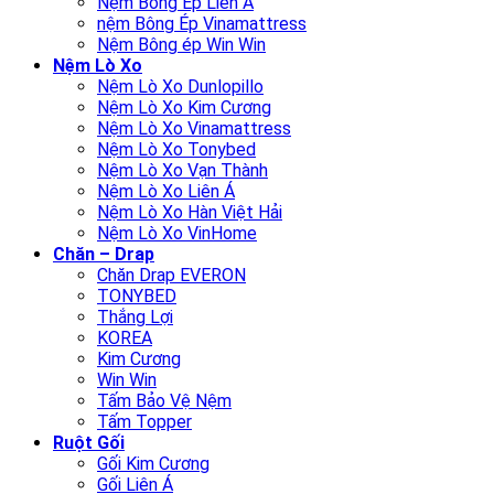
Nệm Bông Ép Liên Á
nệm Bông Ép Vinamattress
Nệm Bông ép Win Win
Nệm Lò Xo
Nệm Lò Xo Dunlopillo
Nệm Lò Xo Kim Cương
Nệm Lò Xo Vinamattress
Nệm Lò Xo Tonybed
Nệm Lò Xo Vạn Thành
Nệm Lò Xo Liên Á
Nệm Lò Xo Hàn Việt Hải
Nệm Lò Xo VinHome
Chăn – Drap
Chăn Drap EVERON
TONYBED
Thắng Lợi
KOREA
Kim Cương
Win Win
Tấm Bảo Vệ Nệm
Tấm Topper
Ruột Gối
Gối Kim Cương
Gối Liên Á