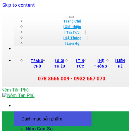
Skip to content
Trang Chủ
| Giới thiệu
| Tin Tức
| Hệ Thống
| Liên Hệ
TRANG
| GIỚI
| TIN
| HỆ
| LIÊN
CHỦ
THIỆU
TỨC
THỐNG
HỆ
078 3666 009 - 0932 667 070
Danh mục sản phẩm
Nệm Cao Su