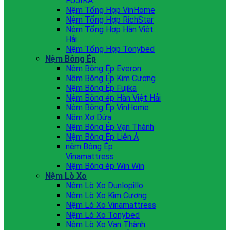
FUJIKA
Nệm Tổng Hợp VinHome
Nệm Tổng Hợp RichStar
Nệm Tổng Hợp Hàn Việt
Hải
Nệm Tổng Hợp Tonybed
Nệm Bông Ép
Nệm Bông Ép Everon
Nệm Bông Ép Kim Cương
Nệm Bông Ép Fujika
Nệm Bông ép Hàn Việt Hải
Nệm Bông Ép VinHome
Nệm Xơ Dừa
Nệm Bông Ép Vạn Thành
Nệm Bông Ép Liên Á
nệm Bông Ép
Vinamattress
Nệm Bông ép Win Win
Nệm Lò Xo
Nệm Lò Xo Dunlopillo
Nệm Lò Xo Kim Cương
Nệm Lò Xo Vinamattress
Nệm Lò Xo Tonybed
Nệm Lò Xo Vạn Thành