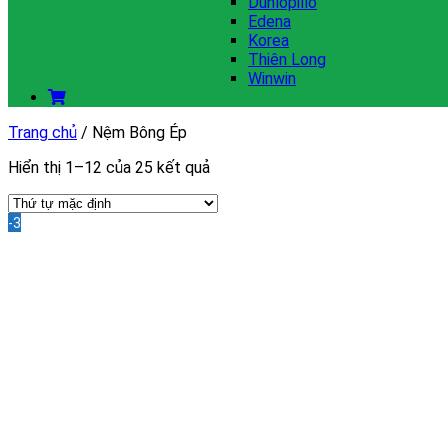
Dunlopillo
Edena
Korea
Thiên Long
Winwin
Trang chủ
/
Nệm Bông Ép
Hiển thị 1–12 của 25 kết quả
-35%