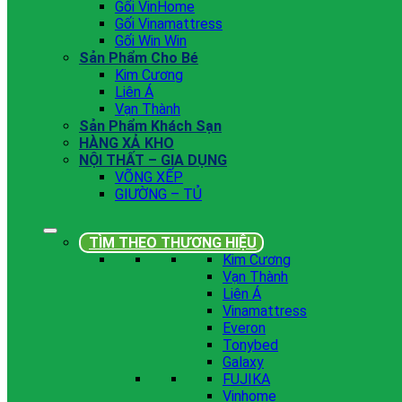
Gối VinHome
Gối Vinamattress
Gối Win Win
Sản Phẩm Cho Bé
Kim Cương
Liên Á
Vạn Thành
Sản Phẩm Khách Sạn
HÀNG XẢ KHO
NỘI THẤT – GIA DỤNG
VÕNG XẾP
GIƯỜNG – TỦ
TÌM THEO THƯƠNG HIỆU
Kim Cương
Vạn Thành
Liên Á
Vinamattress
Everon
Tonybed
Galaxy
FUJIKA
Vinhome