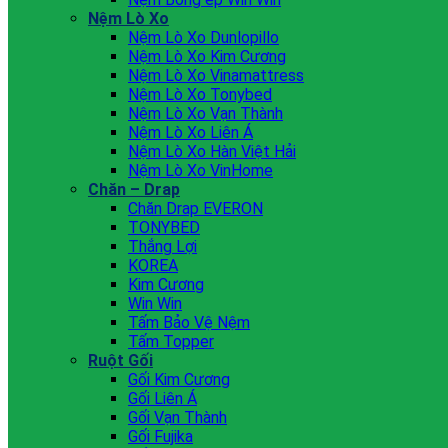
Nệm Lò Xo
Nệm Lò Xo Dunlopillo
Nệm Lò Xo Kim Cương
Nệm Lò Xo Vinamattress
Nệm Lò Xo Tonybed
Nệm Lò Xo Vạn Thành
Nệm Lò Xo Liên Á
Nệm Lò Xo Hàn Việt Hải
Nệm Lò Xo VinHome
Chăn – Drap
Chăn Drap EVERON
TONYBED
Thắng Lợi
KOREA
Kim Cương
Win Win
Tấm Bảo Vệ Nệm
Tấm Topper
Ruột Gối
Gối Kim Cương
Gối Liên Á
Gối Vạn Thành
Gối Fujika