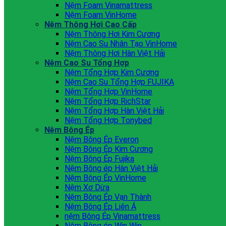
Nệm Foam Vinamattress
Nệm Foam VinHome
Nệm Thông Hơi Cao Cấp
Nệm Thông Hơi Kim Cương
Nệm Cao Su Nhân Tạo VinHome
Nệm Thông Hơi Hàn Việt Hải
Nệm Cao Su Tổng Hợp
Nệm Tổng Hợp Kim Cương
Nệm Cao Su Tổng Hợp FUJIKA
Nệm Tổng Hợp VinHome
Nệm Tổng Hợp RichStar
Nệm Tổng Hợp Hàn Việt Hải
Nệm Tổng Hợp Tonybed
Nệm Bông Ép
Nệm Bông Ép Everon
Nệm Bông Ép Kim Cương
Nệm Bông Ép Fujika
Nệm Bông ép Hàn Việt Hải
Nệm Bông Ép VinHome
Nệm Xơ Dừa
Nệm Bông Ép Vạn Thành
Nệm Bông Ép Liên Á
nệm Bông Ép Vinamattress
Nệm Bông ép Win Win