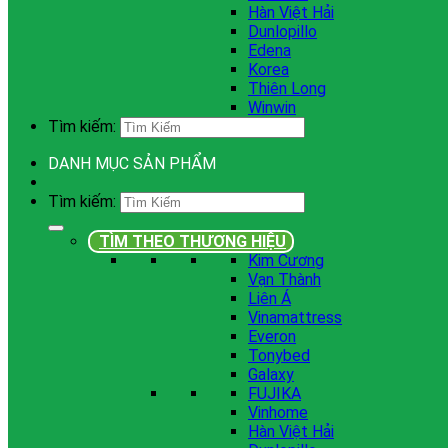
Hàn Việt Hải
Dunlopillo
Edena
Korea
Thiên Long
Winwin
Tìm kiếm:
DANH MỤC SẢN PHẨM
Tìm kiếm:
TÌM THEO THƯƠNG HIỆU
Kim Cương
Vạn Thành
Liên Á
Vinamattress
Everon
Tonybed
Galaxy
FUJIKA
Vinhome
Hàn Việt Hải