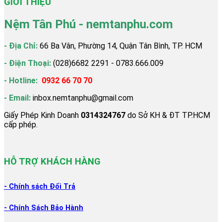
GIỚI THIỆU
Nệm Tân Phú - nemtanphu.com
- Địa Chỉ:
66 Ba Vân, Phường 14, Quận Tân Bình, TP. HCM
- Điện Thoại:
(028)6682 2291 - 0783.666.009
- Hotline:
0932 66 70 70
- Email:
inbox.nemtanphu@gmail.com
Giấy Phép Kinh Doanh
0314324767
do Sở KH & ĐT TP.HCM
cấp phép.
HỖ TRỢ KHÁCH HÀNG
- Chính sách Đổi
Trả
- Chính Sách Bảo Hành