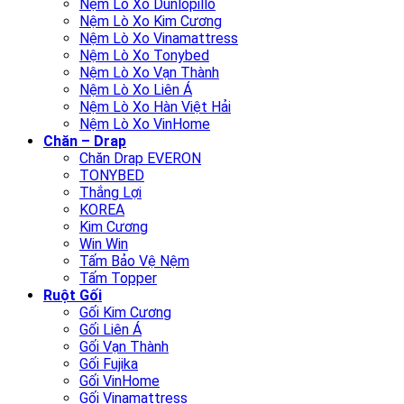
Nệm Lò Xo Dunlopillo
Nệm Lò Xo Kim Cương
Nệm Lò Xo Vinamattress
Nệm Lò Xo Tonybed
Nệm Lò Xo Vạn Thành
Nệm Lò Xo Liên Á
Nệm Lò Xo Hàn Việt Hải
Nệm Lò Xo VinHome
Chăn – Drap
Chăn Drap EVERON
TONYBED
Thắng Lợi
KOREA
Kim Cương
Win Win
Tấm Bảo Vệ Nệm
Tấm Topper
Ruột Gối
Gối Kim Cương
Gối Liên Á
Gối Vạn Thành
Gối Fujika
Gối VinHome
Gối Vinamattress