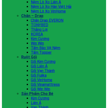
Nệm Lò Xo Liên Á
Nệm Lò Xo Hàn Việt Hải
Nệm Lò Xo VinHome
Chăn – Drap
Chăn Drap EVERON
TONYBED
Thắng Lợi
KOREA
Kim Cương
Win Win
Tấm Bảo Vệ Nệm
Tấm Topper
Ruột Gối
Gối Kim Cương
Gối Liên Á
Gối Vạn Thành
Gối Fujika
Gối VinHome
Gối Vinamattress
Gối Win Win
Sản Phẩm Cho Bé
Kim Cương
Liên Á
Vạn Thành