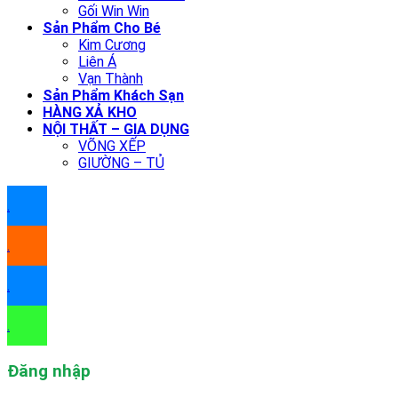
Gối Win Win
Sản Phẩm Cho Bé
Kim Cương
Liên Á
Vạn Thành
Sản Phẩm Khách Sạn
HÀNG XẢ KHO
NỘI THẤT – GIA DỤNG
VÕNG XẾP
GIƯỜNG – TỦ
.
.
.
.
Đăng nhập