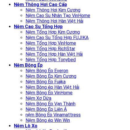
Nệm Thông Hơi Cao Cấp
Nệm Thông Hơi Kim Cương
Nệm Cao Su Nhân Tạo VinHome
Nệm Thông Hơi Hàn Việt Hải
Nệm Cao Su Tổng Hợp
Nệm Tổng Hợp Kim Cương
Nệm Cao Su Tổng Hợp FUJIKA
Nệm Tổng Hợp VinHome
Nệm Tổng Hợp RichStar
Nệm Tổng Hợp Hàn Việt Hải
Nệm Tổng Hợp Tonybed
Nệm Bông Ép
Nệm Bông Ép Everon
Nệm Bông Ép Kim Cương
Nệm Bông Ép Fujika
Nệm Bông ép Hàn Việt Hải
Nệm Bông Ép VinHome
Nệm Xơ Dừa
Nệm Bông Ép Vạn Thành
Nệm Bông Ép Liên Á
nệm Bông Ép Vinamattress
Nệm Bông ép Win Win
Nệm Lò Xo