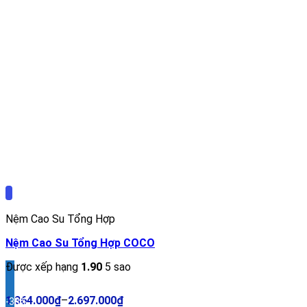
Nệm Cao Su Tổng Hợp
Nệm Cao Su Tổng Hợp COCO
Được xếp hạng
1.90
5 sao
1.364.000
₫
–
2.697.000
₫
-38%