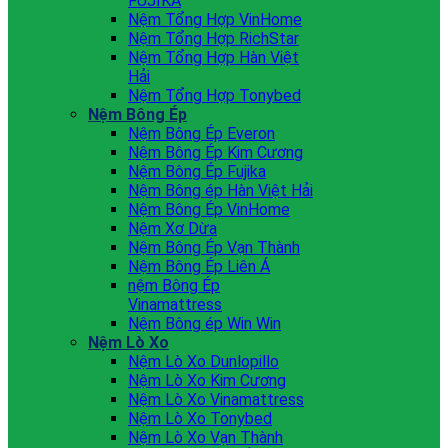
FUJIKA
Nệm Tổng Hợp VinHome
Nệm Tổng Hợp RichStar
Nệm Tổng Hợp Hàn Việt
Hải
Nệm Tổng Hợp Tonybed
Nệm Bông Ép
Nệm Bông Ép Everon
Nệm Bông Ép Kim Cương
Nệm Bông Ép Fujika
Nệm Bông ép Hàn Việt Hải
Nệm Bông Ép VinHome
Nệm Xơ Dừa
Nệm Bông Ép Vạn Thành
Nệm Bông Ép Liên Á
nệm Bông Ép
Vinamattress
Nệm Bông ép Win Win
Nệm Lò Xo
Nệm Lò Xo Dunlopillo
Nệm Lò Xo Kim Cương
Nệm Lò Xo Vinamattress
Nệm Lò Xo Tonybed
Nệm Lò Xo Vạn Thành