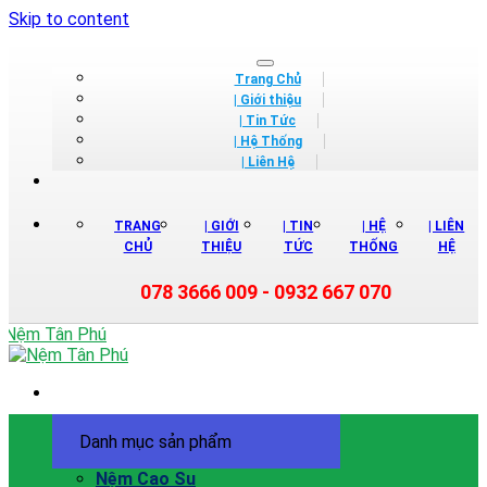
Skip to content
Trang Chủ
| Giới thiệu
| Tin Tức
| Hệ Thống
| Liên Hệ
TRANG
| GIỚI
| TIN
| HỆ
| LIÊN
CHỦ
THIỆU
TỨC
THỐNG
HỆ
078 3666 009 - 0932 667 070
Danh mục sản phẩm
Nệm Cao Su