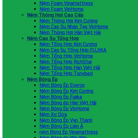
Nệm Foam Vinamattress
Nệm Foam VinHome
Nệm Thông Hơi Cao Cấp
Nệm Thông Hơi Kim Cương
Nệm Cao Su Nhân Tạo VinHome
Nệm Thông Hơi Hàn Việt Hải
Nệm Cao Su Tổng Hợp
Nệm Tổng Hợp Kim Cương
Nệm Cao Su Tổng Hợp FUJIKA
Nệm Tổng Hợp VinHome
Nệm Tổng Hợp RichStar
Nệm Tổng Hợp Hàn Việt Hải
Nệm Tổng Hợp Tonybed
Nệm Bông Ép
Nệm Bông Ép Everon
Nệm Bông Ép Kim Cương
Nệm Bông Ép Fujika
Nệm Bông ép Hàn Việt Hải
Nệm Bông Ép VinHome
Nệm Xơ Dừa
Nệm Bông Ép Vạn Thành
Nệm Bông Ép Liên Á
nệm Bông Ép Vinamattress
Nệm Bông ép Win Win