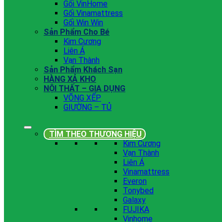
Gối VinHome
Gối Vinamattress
Gối Win Win
Sản Phẩm Cho Bé
Kim Cương
Liên Á
Vạn Thành
Sản Phẩm Khách Sạn
HÀNG XẢ KHO
NỘI THẤT – GIA DỤNG
VÕNG XẾP
GIƯỜNG – TỦ
TÌM THEO THƯƠNG HIỆU
Kim Cương
Vạn Thành
Liên Á
Vinamattress
Everon
Tonybed
Galaxy
FUJIKA
Vinhome