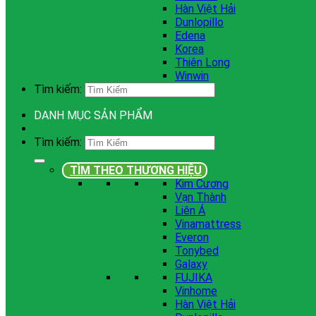
Hàn Việt Hải
Dunlopillo
Edena
Korea
Thiên Long
Winwin
Tìm kiếm:
DANH MỤC SẢN PHẨM
Tìm kiếm:
TÌM THEO THƯƠNG HIỆU
Kim Cương
Vạn Thành
Liên Á
Vinamattress
Everon
Tonybed
Galaxy
FUJIKA
Vinhome
Hàn Việt Hải