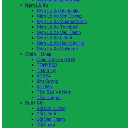
Nệm Lò Xo
Nệm Lò Xo Dunlopillo
Nệm Lò Xo Kim Cương
Nệm Lò Xo Vinamattress
Nệm Lò Xo Tonybed
Nệm Lò Xo Vạn Thành
Nệm Lò Xo Liên Á
Nệm Lò Xo Hàn Việt Hải
Nệm Lò Xo VinHome
Chăn – Drap
Chăn Drap EVERON
TONYBED
Thắng Lợi
KOREA
Kim Cương
Win Win
Tấm Bảo Vệ Nệm
Tấm Topper
Ruột Gối
Gối Kim Cương
Gối Liên Á
Gối Vạn Thành
Gối Fujika