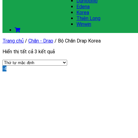
Dunlopillo
Edena
Korea
Thiên Long
Winwin
Trang chủ
/
Chăn - Drap
/
Bộ Chăn Drap Korea
Hiển thị tất cả 3 kết quả
-40%