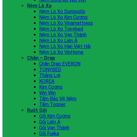
Nệm Lò Xo
Nệm Lò Xo Dunlopillo
Nệm Lò Xo Kim Cương
Nệm Lò Xo Vinamattress
Nệm Lò Xo Tonybed
Nệm Lò Xo Vạn Thành
Nệm Lò Xo Liên Á
Nệm Lò Xo Hàn Việt Hải
Nệm Lò Xo VinHome
Chăn – Drap
Chăn Drap EVERON
TONYBED
Thắng Lợi
KOREA
Kim Cương
Win Win
Tấm Bảo Vệ Nệm
Tấm Topper
Ruột Gối
Gối Kim Cương
Gối Liên Á
Gối Vạn Thành
Gối Fujika