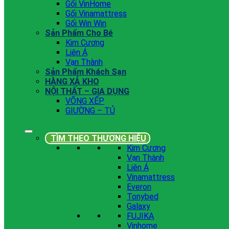
Gối VinHome
Gối Vinamattress
Gối Win Win
Sản Phẩm Cho Bé
Kim Cương
Liên Á
Vạn Thành
Sản Phẩm Khách Sạn
HÀNG XẢ KHO
NỘI THẤT – GIA DỤNG
VÕNG XẾP
GIƯỜNG – TỦ
TÌM THEO THƯƠNG HIỆU
Kim Cương
Vạn Thành
Liên Á
Vinamattress
Everon
Tonybed
Galaxy
FUJIKA
Vinhome