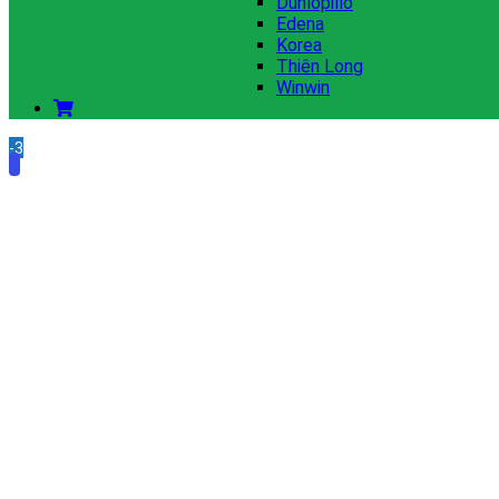
Dunlopillo
Edena
Korea
Thiên Long
Winwin
-31%