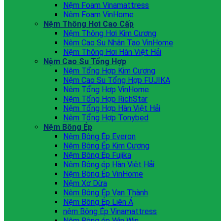
Nệm Foam Vinamattress
Nệm Foam VinHome
Nệm Thông Hơi Cao Cấp
Nệm Thông Hơi Kim Cương
Nệm Cao Su Nhân Tạo VinHome
Nệm Thông Hơi Hàn Việt Hải
Nệm Cao Su Tổng Hợp
Nệm Tổng Hợp Kim Cương
Nệm Cao Su Tổng Hợp FUJIKA
Nệm Tổng Hợp VinHome
Nệm Tổng Hợp RichStar
Nệm Tổng Hợp Hàn Việt Hải
Nệm Tổng Hợp Tonybed
Nệm Bông Ép
Nệm Bông Ép Everon
Nệm Bông Ép Kim Cương
Nệm Bông Ép Fujika
Nệm Bông ép Hàn Việt Hải
Nệm Bông Ép VinHome
Nệm Xơ Dừa
Nệm Bông Ép Vạn Thành
Nệm Bông Ép Liên Á
nệm Bông Ép Vinamattress
Nệm Bông ép Win Win