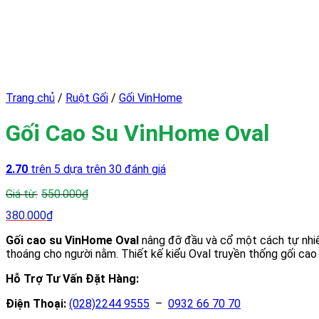
Trang chủ
/
Ruột Gối
/
Gối VinHome
Gối Cao Su VinHome Oval
2.70
trên 5 dựa trên
30
đánh giá
550.000
₫
380.000
₫
Gối cao su VinHome Oval
nâng đỡ đầu và cổ một cách tự nhiên 
thoáng cho người nằm. Thiết kế kiểu Oval truyền thống gối cao
Hỗ Trợ Tư Vấn Đặt Hàng:
Điện Thoại:
(028)2244 9555
–
0932 66 70 70