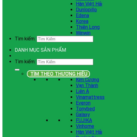
Hàn Việt Hải
Dunlopillo
Edena
Korea
Thiên Long
Winwin
Tìm kiếm:
DANH MỤC SẢN PHẨM
Tìm kiếm:
TÌM THEO THƯƠNG HIỆU
Kim Cương
Vạn Thành
Liên Á
Vinamattress
Everon
Tonybed
Galaxy
FUJIKA
Vinhome
Hàn Việt Hải